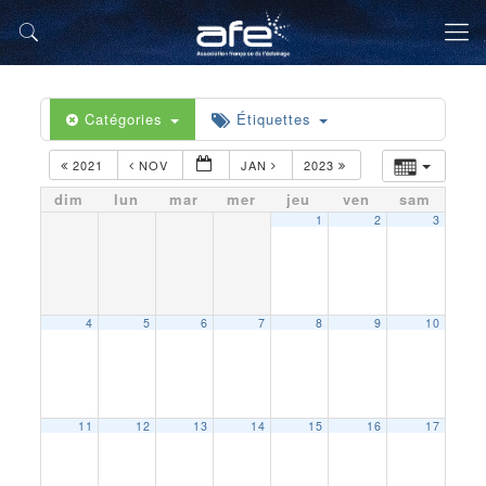
Catégories
Étiquettes
2021
NOV
JAN
2023
dim
lun
mar
mer
jeu
ven
sam
1
2
3
4
5
6
7
8
9
10
11
12
13
14
15
16
17