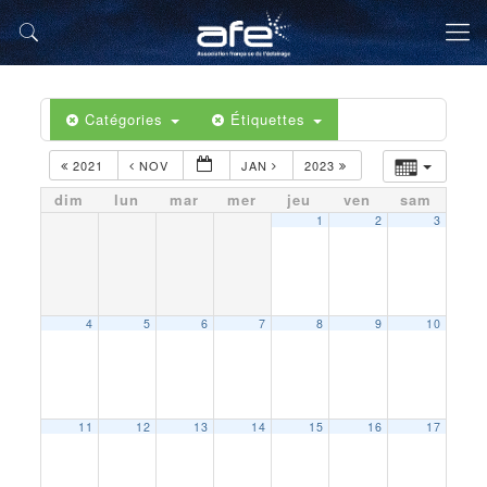
Catégories
Étiquettes
2021
NOV
JAN
2023
dim
lun
mar
mer
jeu
ven
sam
1
2
3
4
5
6
7
8
9
10
11
12
13
14
15
16
17