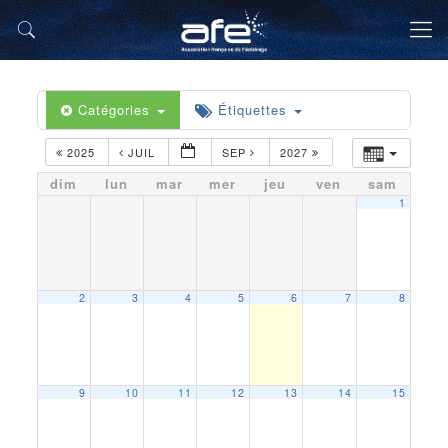
Catégories
Étiquettes
2025
JUIL
SEP
2027
dim
lun
mar
mer
jeu
ven
sam
1
2
3
4
5
6
7
8
9
10
11
12
13
14
15