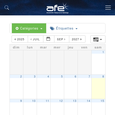
Catégories
Étiquettes
2025
JUIL
SEP
2027
dim
lun
mar
mer
jeu
ven
sam
1
2
3
4
5
6
7
8
9
10
11
12
13
14
15