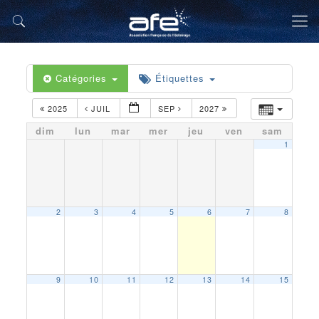
Catégories
Étiquettes
2025
JUIL
SEP
2027
dim
lun
mar
mer
jeu
ven
sam
1
2
3
4
5
6
7
8
9
10
11
12
13
14
15