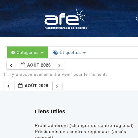
Catégories
Étiquettes
AOÛT 2026
Il n’y a aucun évènement à venir pour le moment.
AOÛT 2026
Liens utiles
Profil adhérent (changer de centre régional)
Présidents des centres régionaux (accès
reservé)