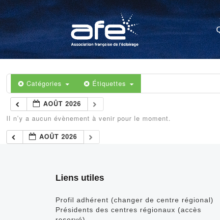
Catégories
Étiquettes
AOÛT 2026
Il n’y a aucun évènement à venir pour le moment.
AOÛT 2026
Liens utiles
Profil adhérent (changer de centre régional)
Présidents des centres régionaux (accès
reservé)