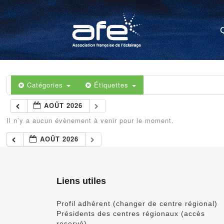
Catégories
Étiquettes
AOÛT 2026
Il n’y a aucun évènement à venir pour le moment.
AOÛT 2026
Liens utiles
Profil adhérent (changer de centre régional)
Présidents des centres régionaux (accès
reservé)