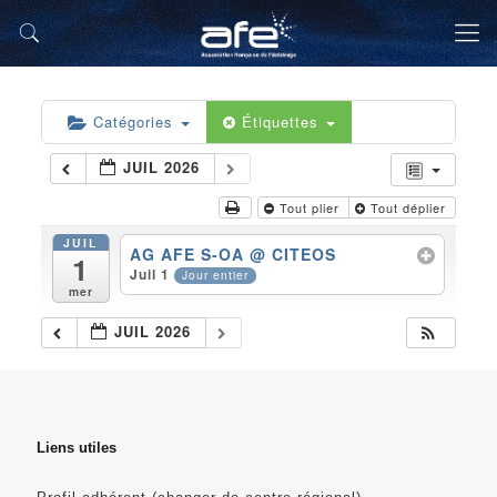
Catégories
Étiquettes
JUIL 2026
Tout plier
Tout déplier
JUIL
AG AFE S-OA
@ CITEOS
1
Juil 1
Jour entier
mer
JUIL 2026
Liens utiles