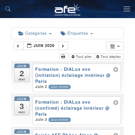
Catégories
Étiquettes
JUIN 2026
Tout plier
Tout déplier
JUIN
Formation : DIALux evo
2
(initiation) éclairage intérieur
@
mar
Paris
Juin 2
Jour entier
JUIN
Formation : DIALux evo
3
(confirmé) éclairage intérieur
@
mer
Paris
Juin 3
Jour entier
JUIN
Soirée AFE Rhône Alpes
@