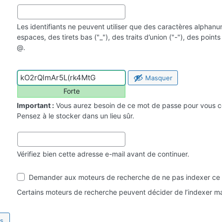
Les identifiants ne peuvent utiliser que des caractères alphan
espaces, des tirets bas ("_"), des traits d’union ("-"), des point
@.
Masquer
Forte
Important :
Vous aurez besoin de ce mot de passe pour vous c
Pensez à le stocker dans un lieu sûr.
Vérifiez bien cette adresse e-mail avant de continuer.
Visibilité
Demander aux moteurs de recherche de ne pas indexer ce 
par
les
Certains moteurs de recherche peuvent décider de l’indexer ma
moteurs
de
recherche