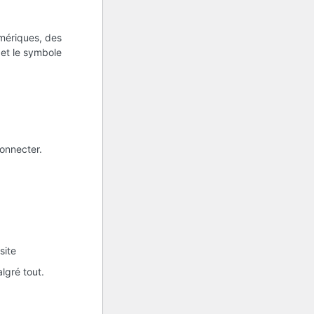
umériques, des
s et le symbole
onnecter.
site
lgré tout.