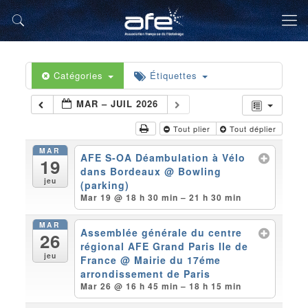
Catégories
Étiquettes
MAR – JUIL 2026
Tout plier
Tout déplier
MAR
AFE S-OA Déambulation à Vélo
19
dans Bordeaux
@ Bowling
jeu
(parking)
Mar 19 @ 18 h 30 min – 21 h 30 min
MAR
Assemblée générale du centre
26
régional AFE Grand Paris Ile de
jeu
France
@ Mairie du 17éme
arrondissement de Paris
Mar 26 @ 16 h 45 min – 18 h 15 min