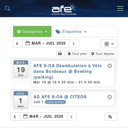
Catégories
Étiquettes
MAR – JUIL 2026
Tout plier
Tout déplier
MAR
AFE S-OA Déambulation à Vélo
19
dans Bordeaux
@ Bowling
jeu
(parking)
Mar 19 @ 18 h 30 min – 21 h 30 min
JUIL
AG AFE S-OA
@ CITEOS
1
Juil 1
Jour entier
mer
MAR – JUIL 2026