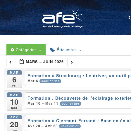
Catégories
Étiquettes
MARS – JUIN 2026
MAR
Formation à Strasbourg : Le driver, un outil 
6
Mar 6
Jour entier
ven
MAR
Formation : Découverte de l’éclairage extéri
10
Mar 10 – Mar 11
Jour entier
mar
AVR
Formation à Clermont-Ferrand : Base en éclai
20
Avr 20 – Avr 23
Jour entier
lun