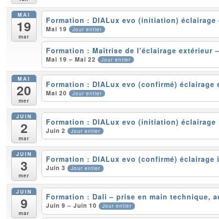
MAI
Formation : DIALux evo (initiation) éclairage
19
Mai 19
Jour entier
mar
Formation : Maîtrise de l’éclairage extérieur
Mai 19 – Mai 22
Jour entier
MAI
Formation : DIALux evo (confirmé) éclairage 
20
Mai 20
Jour entier
mer
JUIN
Formation : DIALux evo (initiation) éclairage
2
Juin 2
Jour entier
mar
JUIN
Formation : DIALux evo (confirmé) éclairage 
3
Juin 3
Jour entier
mer
JUIN
Formation : Dali – prise en main technique, 
9
Juin 9 – Juin 10
Jour entier
mar