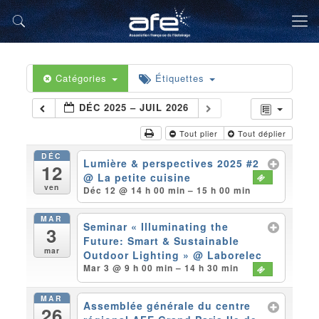
Catégories
Étiquettes
DÉC 2025 – JUIL 2026
Tout plier
Tout déplier
DÉC
Lumière & perspectives 2025 #2
12
@ La petite cuisine
ven
Déc 12 @ 14 h 00 min – 15 h 00 min
MAR
Seminar « Illuminating the
3
Future: Smart & Sustainable
mar
Outdoor Lighting »
@ Laborelec
Mar 3 @ 9 h 00 min – 14 h 30 min
MAR
Assemblée générale du centre
26