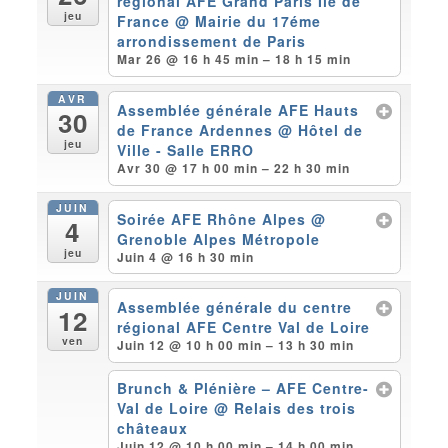
régional AFE Grand Paris Ile de
jeu
France
@ Mairie du 17éme
arrondissement de Paris
Mar 26 @ 16 h 45 min – 18 h 15 min
AVR
Assemblée générale AFE Hauts
30
de France Ardennes
@ Hôtel de
jeu
Ville - Salle ERRO
Avr 30 @ 17 h 00 min – 22 h 30 min
JUIN
Soirée AFE Rhône Alpes
@
4
Grenoble Alpes Métropole
jeu
Juin 4 @ 16 h 30 min
JUIN
Assemblée générale du centre
12
régional AFE Centre Val de Loire
ven
Juin 12 @ 10 h 00 min – 13 h 30 min
Brunch & Plénière – AFE Centre-
Val de Loire
@ Relais des trois
châteaux
Juin 12 @ 10 h 00 min – 14 h 00 min