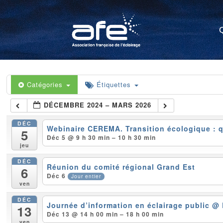
Catégories
Étiquettes
DÉCEMBRE 2024 – MARS 2026
DÉC
Webinaire CEREMA. Transition écologique : q
5
Déc 5 @ 9 h 30 min – 10 h 30 min
jeu
DÉC
Réunion du comité régional Grand Est
6
Déc 6
Jour entier
ven
DÉC
Journée d’information en éclairage public
@ 
13
Déc 13 @ 14 h 00 min – 18 h 00 min
ven