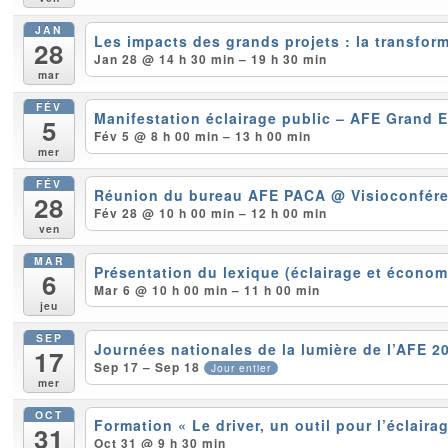
JAN
Les impacts des grands projets : la transfor
28
Jan 28 @ 14 h 30 min – 19 h 30 min
mar
FÉV
Manifestation éclairage public – AFE Grand 
5
Fév 5 @ 8 h 00 min – 13 h 00 min
mer
FÉV
Réunion du bureau AFE PACA
@ Visioconfér
28
Fév 28 @ 10 h 00 min – 12 h 00 min
ven
MAR
Présentation du lexique (éclairage et économ
6
Mar 6 @ 10 h 00 min – 11 h 00 min
jeu
SEP
Journées nationales de la lumière de l’AFE 
17
Sep 17 – Sep 18
Jour entier
mer
OCT
Formation « Le driver, un outil pour l’éclaira
31
Oct 31 @ 9 h 30 min