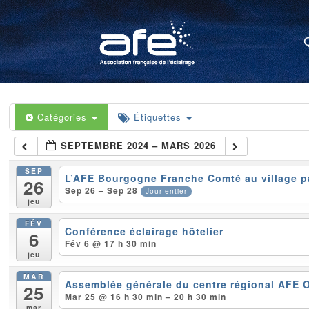
Catégories
Étiquettes
SEPTEMBRE 2024 – MARS 2026
SEP
L’AFE Bourgogne Franche Comté au village pa
26
Sep 26 – Sep 28
Jour entier
jeu
FÉV
Conférence éclairage hôtelier
6
Fév 6 @ 17 h 30 min
jeu
MAR
Assemblée générale du centre régional AFE 
25
Mar 25 @ 16 h 30 min – 20 h 30 min
mar