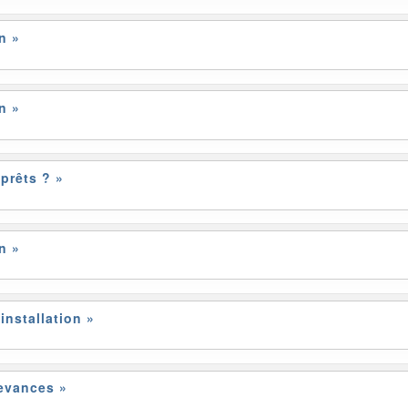
n »
n »
prêts ? »
n »
installation »
devances »