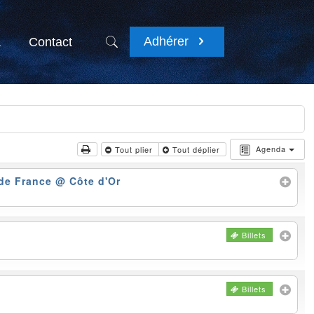
Adhérer
a
Contact
Agenda
Tout plier
Tout déplier
 de France
@ Côte d'Or
Billets
Billets