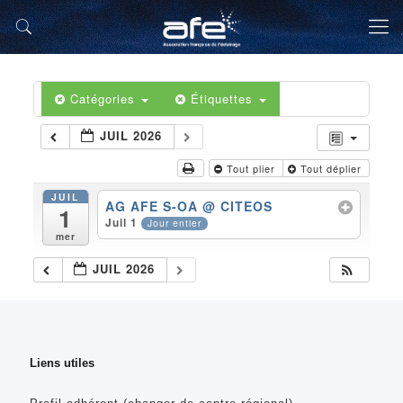
Catégories
Étiquettes
JUIL 2026
Tout plier
Tout déplier
JUIL
AG AFE S-OA
@ CITEOS
1
Juil 1
Jour entier
mer
JUIL 2026
Liens utiles