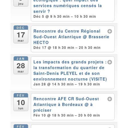
jeu
services numériques censés la
servir ?
Déc 5 @ 9 h 30 min – 10 h 30 min
DÉC
Rencontre du Centre Régional
17
Sud-Ouest Atlantique
@ Brasserie
mar
HECTO
Déc 17 @ 18 h 30 min – 20 h 30 min
JAN
Les impacts des grands projets :
28
la transformation du quartier de
mar
Saint-Denis PLEYEL et de son
environnement nocturne (VISITE)
Jan 28 @ 14 h 30 min – 19 h 30 min
FÉV
Rencontre AFE CR Sud-Ouest
10
Atlantique à Bordeaux
@ à
lun
préciser
Fév 10 @ 18 h 30 min – 20 h 00 min
FÉV