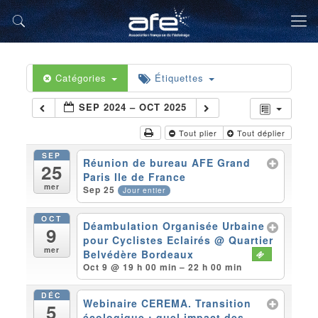
Catégories
Étiquettes
SEP 2024 – OCT 2025
Tout plier
Tout déplier
SEP
Réunion de bureau AFE Grand
25
Paris Ile de France
mer
Sep 25
Jour entier
OCT
Déambulation Organisée Urbaine
9
pour Cyclistes Eclairés
@ Quartier
mer
Belvédère Bordeaux
Oct 9 @ 19 h 00 min – 22 h 00 min
DÉC
Webinaire CEREMA. Transition
5
écologique : quel impact des