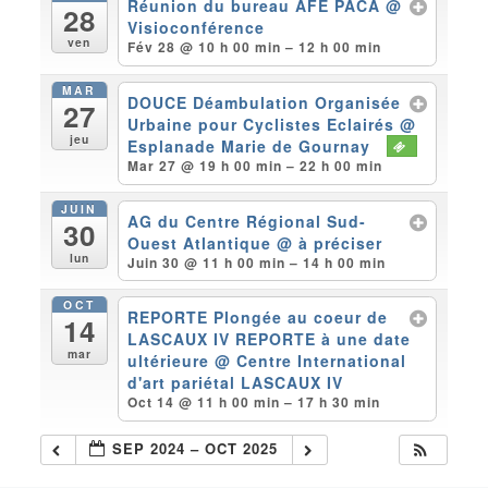
Réunion du bureau AFE PACA
@
28
Visioconférence
ven
Fév 28 @ 10 h 00 min – 12 h 00 min
MAR
DOUCE Déambulation Organisée
27
Urbaine pour Cyclistes Eclairés
@
jeu
Esplanade Marie de Gournay
Mar 27 @ 19 h 00 min – 22 h 00 min
JUIN
AG du Centre Régional Sud-
30
Ouest Atlantique
@ à préciser
lun
Juin 30 @ 11 h 00 min – 14 h 00 min
OCT
REPORTE Plongée au coeur de
14
LASCAUX IV REPORTE à une date
mar
ultérieure
@ Centre International
d'art pariétal LASCAUX IV
Oct 14 @ 11 h 00 min – 17 h 30 min
SEP 2024 – OCT 2025