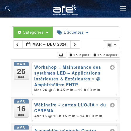
Catégories
Étiquettes
MAR – DÉC 2024
Tout plier
Tout déplier
MAR
Workshop « Maintenance des
26
systèmes LED – Applications
mar
Intérieures & Extérieures »
@
Amphithéâtre FNTP
Mar 26 @ 8 h 45 min – 12 h 00 min
AVR
Wébinaire « cartes LUOJIA » du
16
CEREMA
mar
Avr 16 @ 13 h 15 min – 14 h 00 min
AVR
Assemblée générale Centre