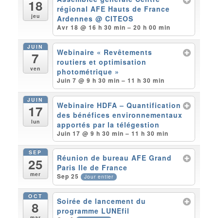
18
régional AFE Hauts de France
jeu
Ardennes
@ CITEOS
Avr 18 @ 16 h 30 min – 20 h 00 min
JUIN
Webinaire « Revêtements
7
routiers et optimisation
ven
photométrique »
Juin 7 @ 9 h 30 min – 11 h 30 min
JUIN
Webinaire HDFA – Quantification
17
des bénéfices environnementaux
lun
apportés par la télégestion
Juin 17 @ 9 h 30 min – 11 h 30 min
SEP
Réunion de bureau AFE Grand
25
Paris Ile de France
mer
Sep 25
Jour entier
OCT
Soirée de lancement du
8
programme LUNEfil
mar