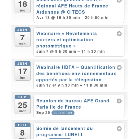
18
régional AFE Hauts de France
jeu
Ardennes
@ CITEOS
Avr 18 @ 16 h 30 min – 20 h 00 min
JUIN
Webinaire « Revêtements
7
routiers et optimisation
ven
photométrique »
Juin 7 @ 9 h 30 min – 11 h 30 min
JUIN
Webinaire HDFA – Quantification
17
des bénéfices environnementaux
lun
apportés par la télégestion
Juin 17 @ 9 h 30 min – 11 h 30 min
SEP
Réunion de bureau AFE Grand
25
Paris Ile de France
mer
Sep 25
Jour entier
OCT
Soirée de lancement du
8
programme LUNEfil
mar