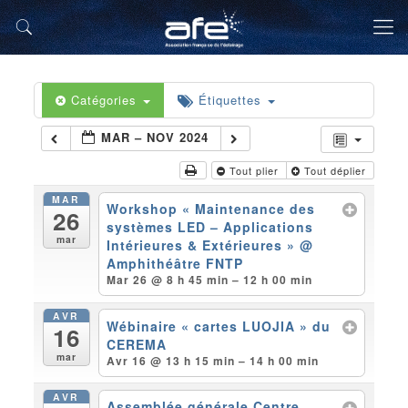
Catégories
Étiquettes
MAR – NOV 2024
Tout plier
Tout déplier
MAR
Workshop « Maintenance des
26
systèmes LED – Applications
mar
Intérieures & Extérieures »
@
Amphithéâtre FNTP
Mar 26 @ 8 h 45 min – 12 h 00 min
AVR
Wébinaire « cartes LUOJIA » du
16
CEREMA
mar
Avr 16 @ 13 h 15 min – 14 h 00 min
AVR
Assemblée générale Centre