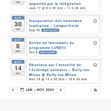
lun
apportés par la télégestion
Juin 17 @ 9 h 30 min – 11 h 30 min
SEP
Inauguration des nouveaux
30
luminaires – Lampertheim
lun
Sep 30
Jour entier
OCT
Soirée de lancement du
8
programme LUNEfil
mar
Oct 8
Jour entier
NOV
Réunions sur l’actualité de
14
l’éclairage extérieur – Bully-les-
jeu
Mines
@ Bully-les-Mines
Nov 14 @ 14 h 00 min – 16 h 30 min
JAN – NOV 2024