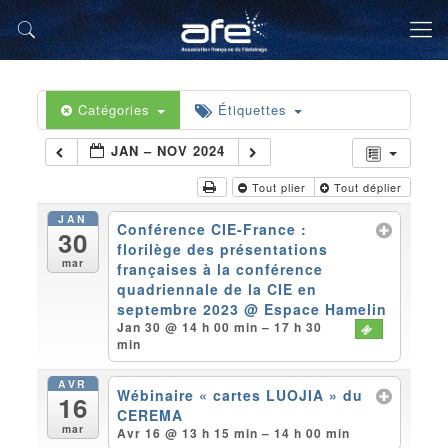
Catégories
Étiquettes
JAN – NOV 2024
Tout plier
Tout déplier
JAN
Conférence CIE-France :
30
florilège des présentations
mar
françaises à la conférence
quadriennale de la CIE en
septembre 2023
@ Espace Hamelin
Jan 30 @ 14 h 00 min – 17 h 30
min
AVR
Wébinaire « cartes LUOJIA » du
16
CEREMA
mar
Avr 16 @ 13 h 15 min – 14 h 00 min