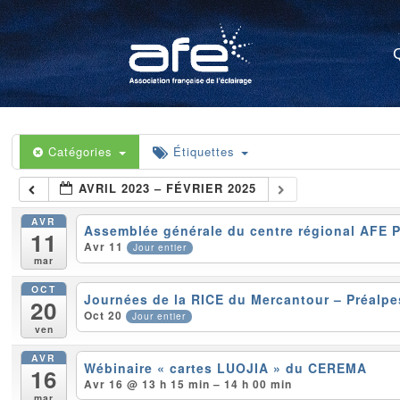
Catégories
Étiquettes
AVRIL 2023 – FÉVRIER 2025
AVR
Assemblée générale du centre régional AFE 
11
Avr 11
Jour entier
mar
OCT
Journées de la RICE du Mercantour – Préalpe
20
Oct 20
Jour entier
ven
AVR
Wébinaire « cartes LUOJIA » du CEREMA
16
Avr 16 @ 13 h 15 min – 14 h 00 min
mar