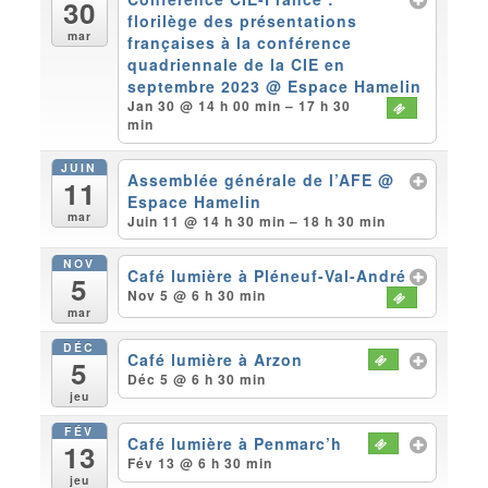
30
florilège des présentations
mar
françaises à la conférence
quadriennale de la CIE en
septembre 2023
@ Espace Hamelin
Jan 30 @ 14 h 00 min – 17 h 30
min
JUIN
Assemblée générale de l’AFE
@
11
Espace Hamelin
mar
Juin 11 @ 14 h 30 min – 18 h 30 min
NOV
Café lumière à Pléneuf-Val-André
5
Nov 5 @ 6 h 30 min
mar
DÉC
Café lumière à Arzon
5
Déc 5 @ 6 h 30 min
jeu
FÉV
Café lumière à Penmarc’h
13
Fév 13 @ 6 h 30 min
jeu