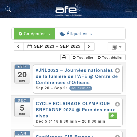
Catégories
Étiquettes
SEP 2023 – SEP 2025
Tout plier
Tout déplier
SEP
#JNL2023 – Journées nationales
20
de la lumière de l’AFE
@ Centre de
mer
Conférences d'Orléans
Sep 20 – Sep 21
Jour entier
DÉC
CYCLE ECLAIRAGE OLYMPIQUE
5
BRETAGNE 2024
@ Parc des eaux
mar
vives
Déc 5 @ 18 h 30 min – 20 h 30 min
JAN
Conférence CIE-France :