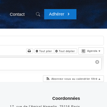
Adhérer
a
Contact
Agenda
Tout plier
Tout déplier
Abonnez-vous au calendrier filtré
Coordonnées
17, rue de l'Amiral Hamelin, 75116 Paris