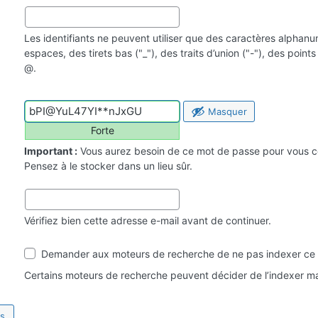
Les identifiants ne peuvent utiliser que des caractères alphan
espaces, des tirets bas ("_"), des traits d’union ("-"), des point
@.
Masquer
Forte
Important :
Vous aurez besoin de ce mot de passe pour vous c
Pensez à le stocker dans un lieu sûr.
Vérifiez bien cette adresse e-mail avant de continuer.
Visibilité
Demander aux moteurs de recherche de ne pas indexer ce 
par
les
Certains moteurs de recherche peuvent décider de l’indexer ma
moteurs
de
recherche