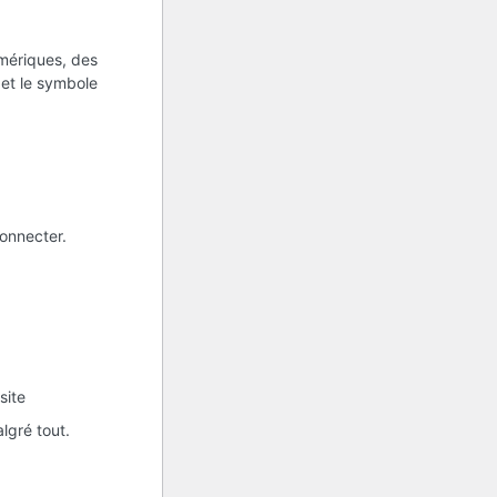
umériques, des
s et le symbole
onnecter.
site
lgré tout.